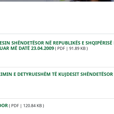
UJDESIN SHËNDETËSOR NË REPUBLIKËS E SHQIPËRISË
TUAR MË DATË 23.04.2009
(
PDF
|
91.89 KB
)
IGURIMIN E DETYRUESHËM TË KUJDESIT SHËNDETËSOR
DOR
(
PDF
|
120.84 KB
)