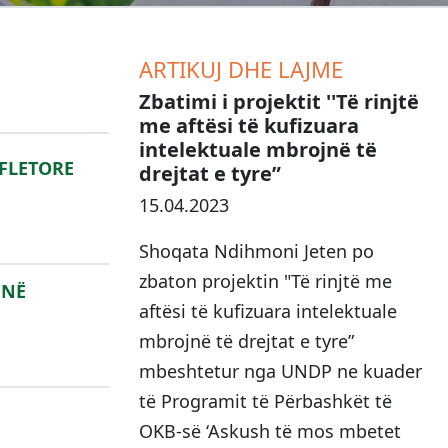
ARTIKUJ DHE LAJME
Zbatimi i projektit ''Të rinjtë
me aftësi të kufizuara
intelektuale mbrojnë të
 FLETORE
drejtat e tyre”
15.04.2023
Shoqata Ndihmoni Jeten po
zbaton projektin "Të rinjtë me
 NË
aftësi të kufizuara intelektuale
mbrojnë të drejtat e tyre”
mbeshtetur nga UNDP ne kuader
të Programit të Përbashkët të
OKB-së ‘Askush të mos mbetet