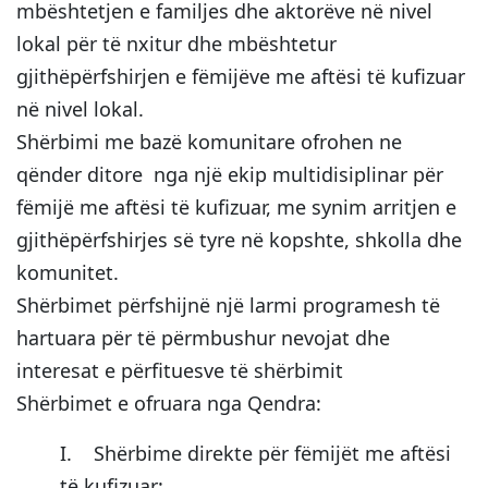
mbështetjen e familjes dhe aktorëve në nivel
lokal për të nxitur dhe mbështetur
gjithëpërfshirjen e fëmijëve me aftësi të kufizuar
në nivel lokal.
Shërbimi me bazë komunitare ofrohen ne
qënder ditore nga një ekip multidisiplinar për
fëmijë me aftësi të kufizuar, me synim arritjen e
gjithëpërfshirjes së tyre në kopshte, shkolla dhe
komunitet.
Shërbimet përfshijnë një larmi programesh të
hartuara për të përmbushur nevojat dhe
interesat e përfituesve të shërbimit
Shërbimet e ofruara nga Qendra:
I. Shërbime direkte për fëmijët me aftësi
të kufizuar: