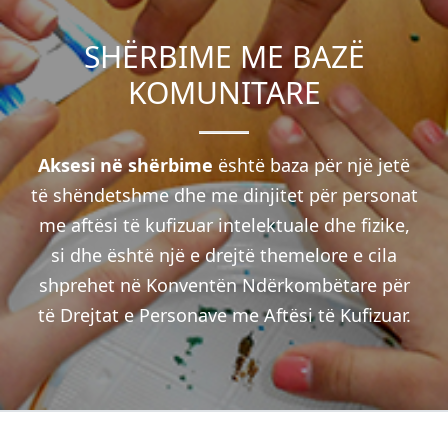
SHËRBIME ME BAZË
KOMUNITARE
Aksesi në shërbime
është baza për një jetë
të shëndetshme dhe me dinjitet për personat
me aftësi të kufizuar intelektuale dhe fizike,
si dhe është një e drejtë themelore e cila
shprehet në Konventën Ndërkombëtare për
të Drejtat e Personave me Aftësi të Kufizuar.