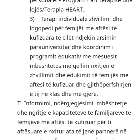
personale. - Program i art terapisë dhe
lojës/Terapia HEART,.
3) Terapi individuale zhvillimi dhe
logopedi për fëmijët me aftësi të
kufizuara të cilët ndjekin arsimin
parauniversitar dhe koordinim i
programit edukativ me mësuesit
mbështetës me qëllim nxitjen e
zhvillimit dhe edukimit të fëmijës me
aftësi të kufizuar dhe gjithëpërfshirjen
e tij në klas dhe më gjerë.
II. Informimi, ndërgjegjësimi, mbështetje
dhe ngritje e kapaciteteve te familjareve të
fëmijëve me aftësi të kufizuar për ti
aftësuare e nxitur ata të jenë partnerë në