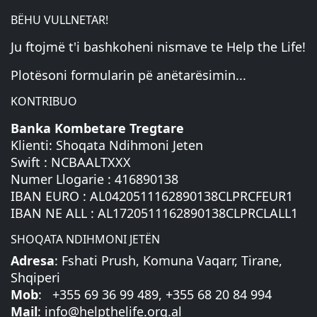
BËHU VULLNETAR!
Ju ftojmë t'i bashkoheni nismave te Help the Life!
Plotësoni formularin pë anëtarësimin...
KONTRIBUO
Banka Kombetare Tregtare
Klienti: Shoqata Ndihmoni Jeten
Swift : NCBAALTXXX
Numer Llogarie : 416890138
IBAN EURO : AL0420511162890138CLPRCFEUR1
IBAN NE ALL : AL1720511162890138CLPRCLALL1
SHOQATA NDIHMONI JETËN
Adresa
: Fshati Prush, Komuna Vaqarr, Tirane,
Shqiperi
Mob
: +355 69 36 99 489, +355 68 20 84 994
Mail
:
info@helpthelife.org.al