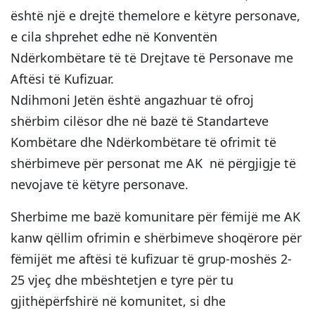
është një e drejtë themelore e këtyre personave,
e cila shprehet edhe në Konventën
Ndërkombëtare të të Drejtave të Personave me
Aftësi të Kufizuar.
Ndihmoni Jetën është angazhuar të ofroj
shërbim cilësor dhe në bazë të Standarteve
Kombëtare dhe Ndërkombëtare të ofrimit të
shërbimeve për personat me AK në përgjigje të
nevojave të këtyre personave.
Sherbime me bazë komunitare për fëmijë me AK
kanw qëllim ofrimin e shërbimeve shoqërore për
fëmijët me aftësi të kufizuar të grup-moshës 2-
25 vjeç dhe mbështetjen e tyre për tu
gjithëpërfshirë në komunitet, si dhe