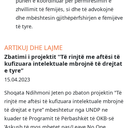
punën e koordinuar për përmirësimin e
zhvillimit të fëmijës, si dhe të advokojnë
dhe mbështesin gjithëpërfshirjen e fëmijëve
të tyre.
ARTIKUJ DHE LAJME
Zbatimi i projektit ''Të rinjtë me aftësi të
kufizuara intelektuale mbrojnë të drejtat
e tyre”
15.04.2023
Shoqata Ndihmoni Jeten po zbaton projektin "Të
rinjtë me aftësi të kufizuara intelektuale mbrojnë
të drejtat e tyre” mbeshtetur nga UNDP ne
kuader të Programit të Përbashkët të OKB-së
‘Askush të mos mbetet pas/Leave No One