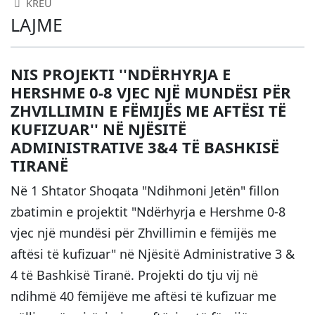
KREU
LAJME
NIS PROJEKTI ''NDËRHYRJA E
HERSHME 0-8 VJEC NJË MUNDËSI PËR
ZHVILLIMIN E FËMIJËS ME AFTËSI TË
KUFIZUAR'' NË NJËSITË
ADMINISTRATIVE 3&4 TË BASHKISË
TIRANË
Në 1 Shtator Shoqata "Ndihmoni Jetën" fillon
zbatimin e projektit "Ndërhyrja e Hershme 0-8
vjec një mundësi për Zhvillimin e fëmijës me
aftësi të kufizuar" në Njësitë Administrative 3 &
4 të Bashkisë Tiranë. Projekti do tju vij në
ndihmë 40 fëmijëve me aftësi të kufizuar me