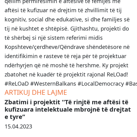
qëllim përmirësimin e aftësive të fëmijës me
aftësi të kufizuar në drejtim të zhvillimit të tij
kognitiv, social dhe edukative, si dhe familjes së
tij në kushtet e shtëpisë. Gjithashtu, projekti do
të shërbej si një sistem referimi midis
Kopshteve/çerdheve/Qëndrave shëndetësore në
identifikimin e rasteve të reja për të projektuar
ndërhyrjen që në moshë të hershme. Ky projekt
zbatohet në kuadër të projektit rajonal ReLOad!
#ReLOaD
#WesternBalkans
#LocalDemocracy
#Bas
ARTIKUJ DHE LAJME
Zbatimi i projektit ''Të rinjtë me aftësi të
kufizuara intelektuale mbrojnë të drejtat
e tyre”
15.04.2023