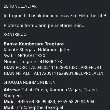
BËHU VULLNETAR!
Ju ftojmë t'i bashkoheni nismave te Help the Life!
Plotësoni formularin pë anëtarësimin...
KONTRIBUO
Banka Kombetare Tregtare
Klienti: Shoqata Ndihmoni Jeten
Swift : NCBAALTXXX
Numer Llogarie : 416890138
IBAN EURO : AL0420511162890138CLPRCFEUR1
IBAN NE ALL : AL1720511162890138CLPRCLALL1
SHOQATA NDIHMONI JETËN
Adresa
: Fshati Prush, Komuna Vaqarr, Tirane,
Shqiperi
Mob
: +355 69 36 99 489, +355 68 20 84 994
Mail
:
info@helpthelife.org.al