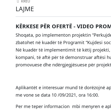
KREU
LAJME
KËRKESE PËR OFERTË - VIDEO PRO
Shoqata, po implementon projektin “Perkujdes
zbatohet në kuadër të Programit “Kujdesi socia
Në kuadër të implementimit të këtij projekti
kompani, të aftë për të demonstruar aftësi hu
promovuese dhe ndërgjegjësuese për projek
Aplikantët e interesuar mund të dorëzojnë a
me vone se data 10 /09/2021, ora 16:00.
Per me teper informacion mbi menyren e apl