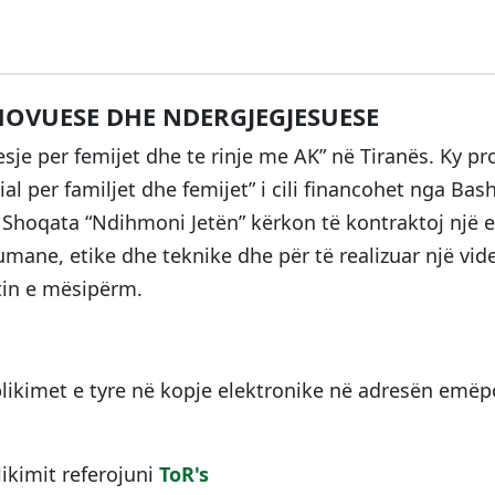
MOVUESE DHE NDERGJEGJESUESE
je per femijet dhe te rinje me AK” në Tiranës. Ky pr
l per familjet dhe femijet” i cili financohet nga Bas
, Shoqata “Ndihmoni Jetën” kërkon të kontraktoj një 
mane, etike dhe teknike dhe për të realizuar një vid
tin e mësipërm.
plikimet e tyre në kopje elektronike në adresën emë
ikimit referojuni
ToR's