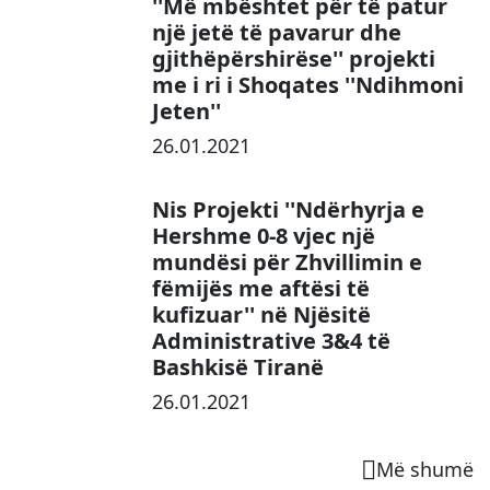
''Më mbështet për të patur
një jetë të pavarur dhe
gjithëpërshirëse'' projekti
me i ri i Shoqates ''Ndihmoni
Jeten''
26.01.2021
Nis Projekti ''Ndërhyrja e
Hershme 0-8 vjec një
mundësi për Zhvillimin e
fëmijës me aftësi të
kufizuar'' në Njësitë
Administrative 3&4 të
Bashkisë Tiranë
26.01.2021
Më shumë