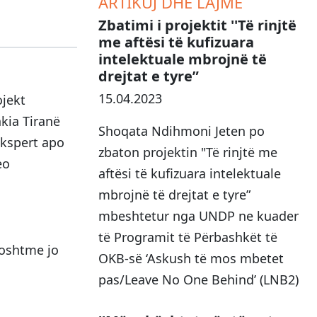
ARTIKUJ DHE LAJME
Zbatimi i projektit ''Të rinjtë
me aftësi të kufizuara
intelektuale mbrojnë të
drejtat e tyre”
15.04.2023
ojekt
hkia Tiranë
Shoqata Ndihmoni Jeten po
ekspert apo
zbaton projektin "Të rinjtë me
eo
aftësi të kufizuara intelektuale
mbrojnë të drejtat e tyre”
mbeshtetur nga UNDP ne kuader
të Programit të Përbashkët të
poshtme jo
OKB-së ‘Askush të mos mbetet
pas/Leave No One Behind’ (LNB2)